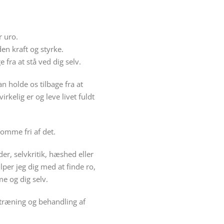
r uro.
en kraft og styrke.
 fra at stå ved dig selv.
n holde os tilbage fra at
irkelig er og leve livet fuldt
omme fri af det.
er, selvkritik, hæshed eller
er jeg dig med at finde ro,
me og dig selv.
træning og behandling af