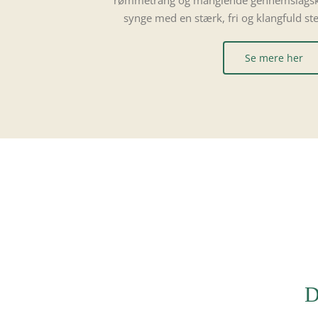
rømmetrang og manglende gennemslagskraf
synge med en stærk, fri og klangfuld s
Se mere her
D