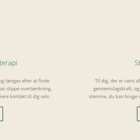
terapi
S
og længes efter at finde
Til dig, der er ramt
 kan slippe overtænkning,
gennemslagskraft, og 
re kontakt til dig selv.
stemme, du kan bruge ub