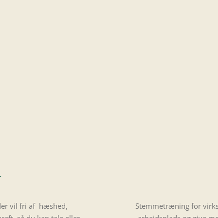
r
r vil fri af hæshed,
Stemmetræning for virkso