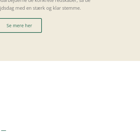
edarbejderne de konkrete redskaber, så de
bejdsdag med en stærk og klar stemme.
Se mere her
 –