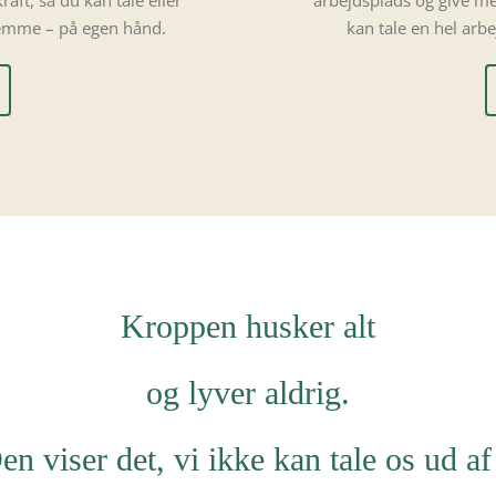
t, så du kan tale eller
arbejdsplads og give m
temme – på egen hånd.
kan tale en hel ar
Kroppen husker alt
og lyver aldrig.
en viser det, vi ikke kan tale os ud af