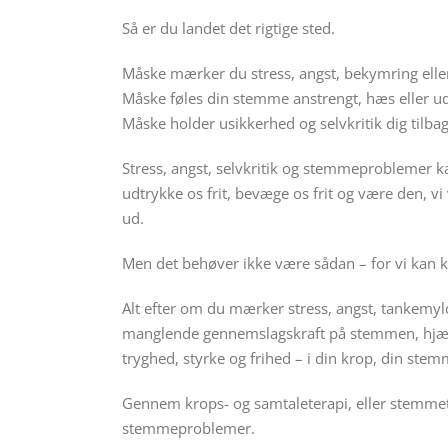
Så er du landet det rigtige sted.
Måske mærker du stress, angst, bekymring elle
Måske føles din stemme anstrengt, hæs eller ud
Måske holder usikkerhed og selvkritik dig tilbage
Stress, angst, selvkritik og stemmeproblemer ka
udtrykke os frit, bevæge os frit og være den, vi v
ud.
Men det behøver ikke være sådan – for vi kan k
Alt efter om du mærker stress, angst, tankemyld
manglende gennemslagskraft på stemmen, hjælp
tryghed, styrke og frihed – i din krop, din stem
Gennem krops- og samtaleterapi, eller stemme
stemmeproblemer.