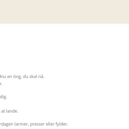
dnu en ting, du skal nå.
r.
dig.
 at lande.
agen larmer, presser eller fylder.