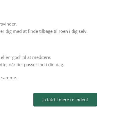
rsvinder.
 dig med at finde tilbage til roen i dig selv.
ller “god” til at meditere.
ytte, når det passer ind i din dag.
et samme.
Ja tak til mere ro indeni