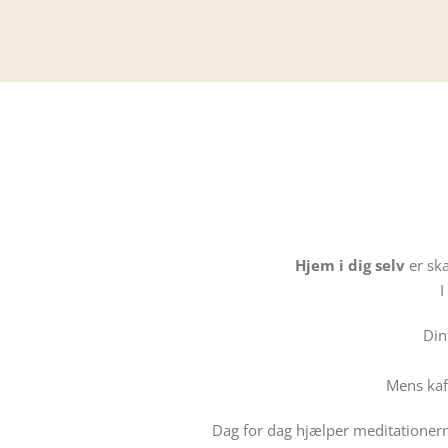
Hjem i dig selv
er ska
I
Din
Mens kaff
Dag for dag hjælper meditationern