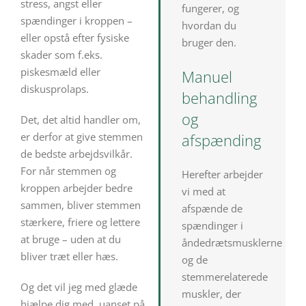
stress, angst eller
fungerer, og
spændinger i kroppen –
hvordan du
eller opstå efter fysiske
bruger den.
skader som f.eks.
piskesmæld eller
Manuel
diskusprolaps.
behandling
og
Det, det altid handler om,
er derfor at give stemmen
afspænding
de bedste arbejdsvilkår.
For når stemmen og
Herefter arbejder
kroppen arbejder bedre
vi med at
sammen, bliver stemmen
afspænde de
stærkere, friere og lettere
spændinger i
at bruge – uden at du
åndedrætsmusklerne
bliver træt eller hæs.
og de
stemmerelaterede
Og det vil jeg med glæde
muskler, der
hjælpe dig med, uanset på