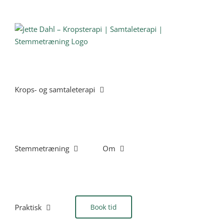
Skip
to
content
Krops- og samtaleterapi
Stemmetræning
Om
Praktisk
Book tid