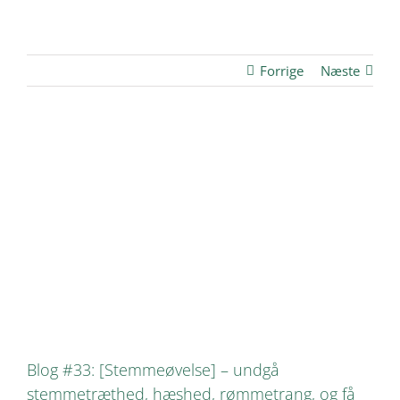
Forrige
Næste
Se
større
billede
Blog #33: [Stemmeøvelse] – undgå
stemmetræthed, hæshed, rømmetrang, og få