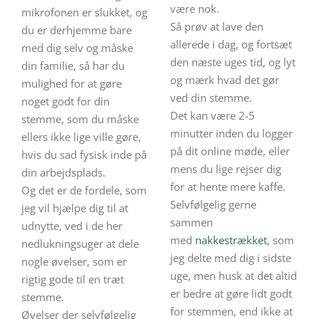
være nok.
mikrofonen er slukket, og
Så prøv at lave den
du er derhjemme bare
allerede i dag, og fortsæt
med dig selv og måske
den næste uges tid, og lyt
din familie, så har du
og mærk hvad det gør
mulighed for at gøre
ved din stemme.
noget godt for din
Det kan være 2-5
stemme, som du måske
minutter inden du logger
ellers ikke lige ville gøre,
på dit online møde, eller
hvis du sad fysisk inde på
mens du lige rejser dig
din arbejdsplads.
for at hente mere kaffe.
Og det er de fordele, som
Selvfølgelig gerne
jeg vil hjælpe dig til at
sammen
udnytte, ved i de her
med
nakkestrækket
, som
nedlukningsuger at dele
jeg delte med dig i sidste
nogle øvelser, som er
uge, men husk at det altid
rigtig gode til en træt
er bedre at gøre lidt godt
stemme.
for stemmen, end ikke at
Øvelser der selvfølgelig