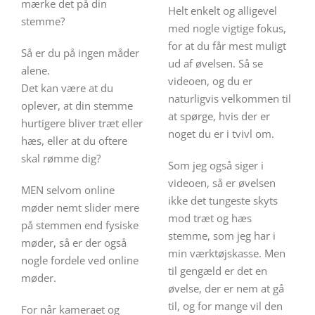
mærke det på din
Helt enkelt og alligevel
stemme?
med nogle vigtige fokus,
for at du får mest muligt
Så er du på ingen måder
ud af øvelsen. Så se
alene.
videoen, og du er
Det kan være at du
naturligvis velkommen til
oplever, at din stemme
at spørge, hvis der er
hurtigere bliver træt eller
noget du er i tvivl om.
hæs, eller at du oftere
skal rømme dig?
Som jeg også siger i
videoen, så er øvelsen
MEN selvom online
ikke det tungeste skyts
møder nemt slider mere
mod træt og hæs
på stemmen end fysiske
stemme, som jeg har i
møder, så er der også
min værktøjskasse. Men
nogle fordele ved online
til gengæld er det en
møder.
øvelse, der er nem at gå
til, og for mange vil den
For når kameraet og