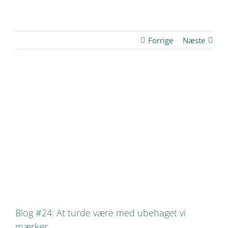
Forrige
Næste
Se
større
billede
Blog #24: At turde være med ubehaget vi
mærker