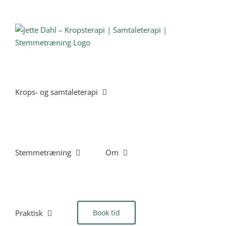
Skip
to
content
Krops- og samtaleterapi
Stemmetræning
Om
Praktisk
Book tid