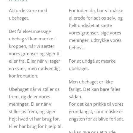
At turde være med
For inden da, har vi måske
ubehaget.
allerede forladt os selv, og
helt undgået at sætte
Det følelsesmæssige
vores grænser, sige vores
ubehag vi kan mærke i
meninger, udtrykke vores
kroppen, når vi sætter
behov…
vores grænser og siger til
eller fra. Eller når vi tager
For at undgå at mærke
en svær, men nødvendig
ubehaget.
konfrontation.
Men ubehaget er ikke
Ubehaget når vi stiller os
farligt. Det kan bare føles
frem, og deler vores
sådan.
meninger. Eller når vi
For det kan prikke til vores
stiller os frem, og siger
grundangst, som måske er
højt hvad vi har brug for.
angsten for at blive forladt.
Eller har brug for hjælp til.
Vi kan øve os i at turde