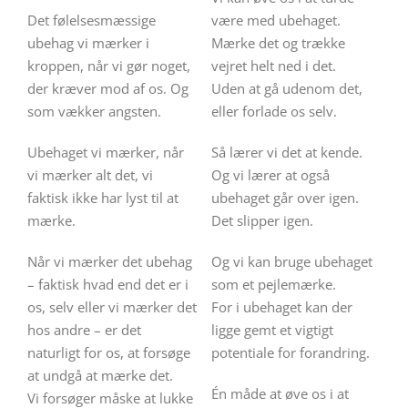
Det følelsesmæssige
være med ubehaget.
ubehag vi mærker i
Mærke det og trække
kroppen, når vi gør noget,
vejret helt ned i det.
der kræver mod af os. Og
Uden at gå udenom det,
som vækker angsten.
eller forlade os selv.
Ubehaget vi mærker, når
Så lærer vi det at kende.
vi mærker alt det, vi
Og vi lærer at også
faktisk ikke har lyst til at
ubehaget går over igen.
mærke.
Det slipper igen.
Når vi mærker det ubehag
Og vi kan bruge ubehaget
– faktisk hvad end det er i
som et pejlemærke.
os, selv eller vi mærker det
For i ubehaget kan der
hos andre – er det
ligge gemt et vigtigt
naturligt for os, at forsøge
potentiale for forandring.
at undgå at mærke det.
Én måde at øve os i at
Vi forsøger måske at lukke