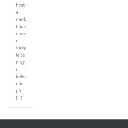
host
e
med,
både
unde
r
forkø
lelse
n og
i
kølva
ndet
på
[...]