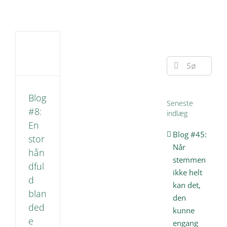
#8:
or
uld
Søg
ede
efter:
åd,
 er
s
Blog
Seneste
åd
#8:
indlæg
træning
En
Blog #45:
stor
Når
hån
stemmen
dful
ikke helt
d
kan det,
blan
den
ded
kunne
e
engang