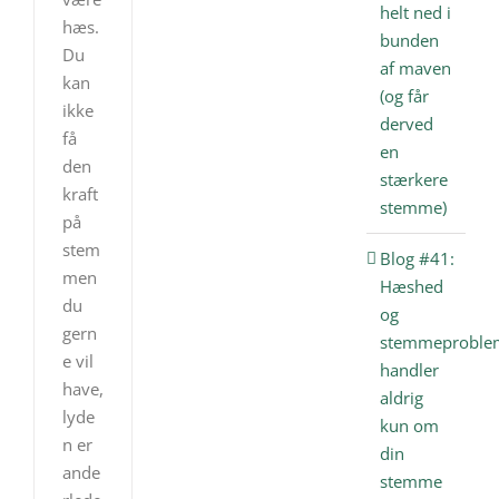
helt ned i
hæs.
bunden
Du
af maven
kan
(og får
ikke
derved
få
en
den
stærkere
kraft
stemme)
på
stem
Blog #41:
men
Hæshed
du
og
gern
stemmeproble
e vil
handler
have,
aldrig
lyde
kun om
n er
din
ande
stemme