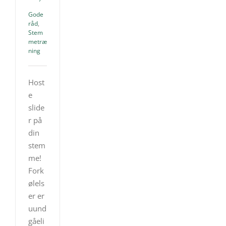
Gode
råd
,
Stem
metræ
ning
Host
e
slide
r på
din
stem
me!
Fork
ølels
er er
uund
gåeli