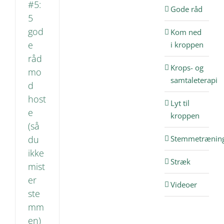
#5:
åd
Gode råd
5
træning
god
Kom ned
e
i kroppen
råd
Krops- og
mo
samtaleterapi
d
host
Lyt til
e
kroppen
(så
du
Stemmetrænin
ikke
Stræk
mist
er
Videoer
ste
mm
en)