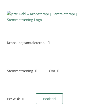
Skip
to
content
Krops- og samtaleterapi
Stemmetræning
Om
Praktisk
Book tid