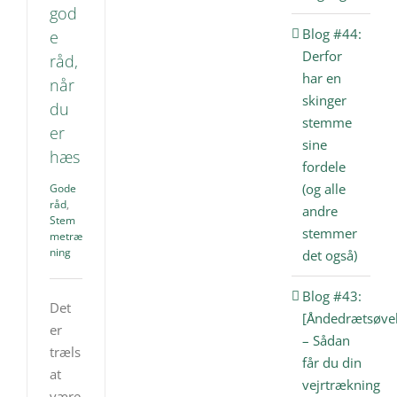
god
Blog #44:
e
Derfor
råd,
har en
når
skinger
du
stemme
er
sine
hæs
fordele
(og alle
Gode
råd
,
andre
Stem
stemmer
metræ
ning
det også)
Blog #43:
Det
[Åndedrætsøvel
er
– Sådan
træls
får du din
at
vejrtrækning
være