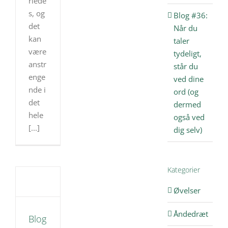
rlede
s, og
Blog #36:
det
Når du
kan
taler
være
tydeligt,
anstr
står du
enge
ved dine
nde i
ord (og
det
dermed
hele
også ved
[...]
dig selv)
#5:
Kategorier
de
od
Øvelser
(så
ke
Åndedræt
er
Blog
en)