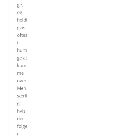
ge,
og
heldi
gvis
oftes
t
hurti
ge at
kom
me
over.
Men
særli
gt
hvis
der
følge
r